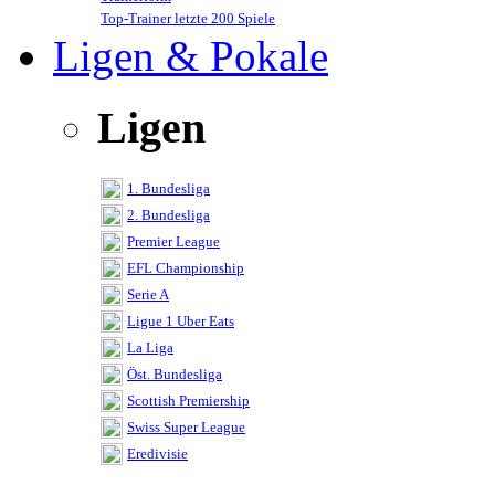
Top-Trainer letzte 200 Spiele
Ligen & Pokale
Ligen
1. Bundesliga
2. Bundesliga
Premier League
EFL Championship
Serie A
Ligue 1 Uber Eats
La Liga
Öst. Bundesliga
Scottish Premiership
Swiss Super League
Eredivisie