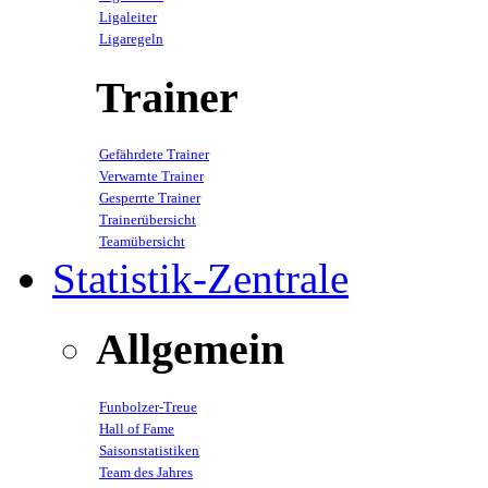
Ligaleiter
Ligaregeln
Trainer
Gefährdete Trainer
Verwarnte Trainer
Gesperrte Trainer
Trainerübersicht
Teamübersicht
Statistik-Zentrale
Allgemein
Funbolzer-Treue
Hall of Fame
Saisonstatistiken
Team des Jahres