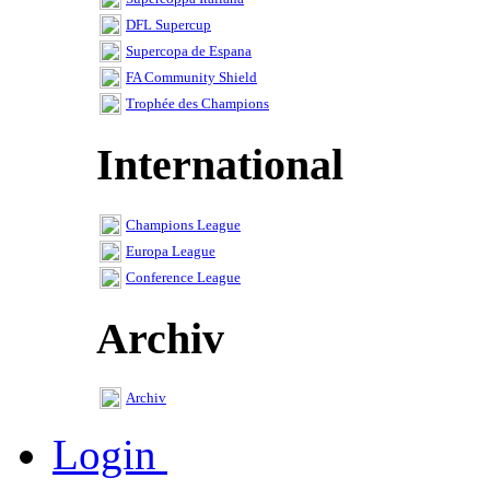
DFL Supercup
Supercopa de Espana
FA Community Shield
Trophée des Champions
International
Champions League
Europa League
Conference League
Archiv
Archiv
Login