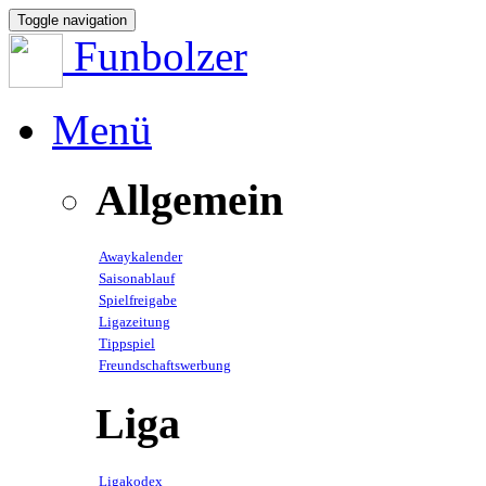
Toggle navigation
Funbolzer
Menü
Allgemein
Awaykalender
Saisonablauf
Spielfreigabe
Ligazeitung
Tippspiel
Freundschaftswerbung
Liga
Ligakodex