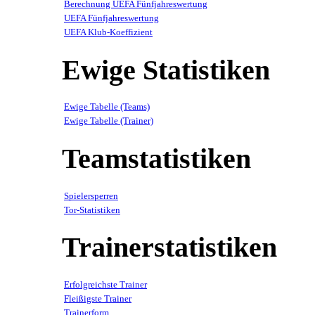
Berechnung UEFA Fünfjahreswertung
UEFA Fünfjahreswertung
UEFA Klub-Koeffizient
Ewige Statistiken
Ewige Tabelle (Teams)
Ewige Tabelle (Trainer)
Teamstatistiken
Spielersperren
Tor-Statistiken
Trainerstatistiken
Erfolgreichste Trainer
Fleißigste Trainer
Trainerform