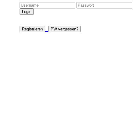
Login
Registrieren
PW vergessen?