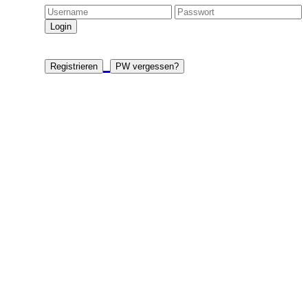
Login
Registrieren
PW vergessen?