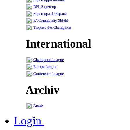
DFL Supercup
Supercopa de Espana
FA Community Shield
Trophée des Champions
International
Champions League
Europa League
Conference League
Archiv
Archiv
Login