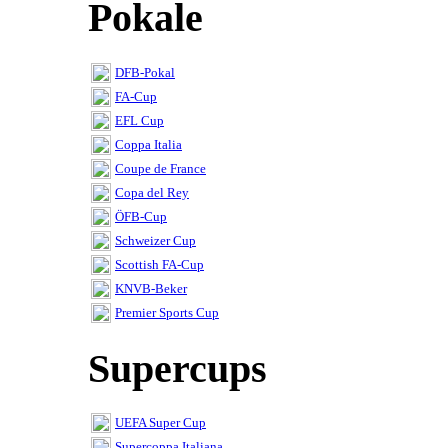
Pokale
DFB-Pokal
FA-Cup
EFL Cup
Coppa Italia
Coupe de France
Copa del Rey
ÖFB-Cup
Schweizer Cup
Scottish FA-Cup
KNVB-Beker
Premier Sports Cup
Supercups
UEFA Super Cup
Supercoppa Italiana