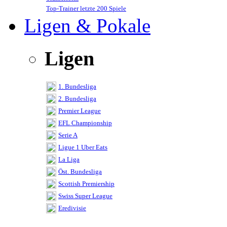
Top-Trainer letzte 200 Spiele
Ligen & Pokale
Ligen
1. Bundesliga
2. Bundesliga
Premier League
EFL Championship
Serie A
Ligue 1 Uber Eats
La Liga
Öst. Bundesliga
Scottish Premiership
Swiss Super League
Eredivisie