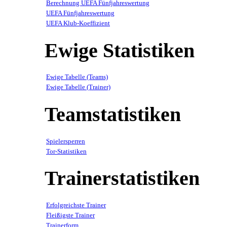
Berechnung UEFA Fünfjahreswertung
UEFA Fünfjahreswertung
UEFA Klub-Koeffizient
Ewige Statistiken
Ewige Tabelle (Teams)
Ewige Tabelle (Trainer)
Teamstatistiken
Spielersperren
Tor-Statistiken
Trainerstatistiken
Erfolgreichste Trainer
Fleißigste Trainer
Trainerform